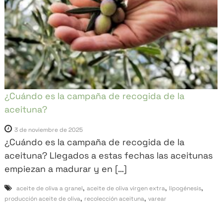
a
r
"
¿Cuándo es la campaña de recogida de la
aceituna?
3 de noviembre de 2025
¿Cuándo es la campaña de recogida de la
aceituna? Llegados a estas fechas las aceitunas
empiezan a madurar y en […]
,
,
,
aceite de oliva a granel
aceite de oliva virgen extra
lipogénesis
,
,
producción aceite de oliva
recolección aceituna
varear