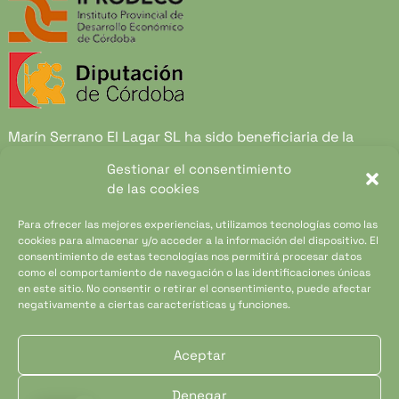
Marín Serrano El Lagar SL ha sido beneficiaria de la
convocatoria de ayudas al Sector Agroalimentario
Gestionar el consentimiento
Provincia de Córdoba 2021 y 2022.Financiado por el
de las cookies
Instituto Provincial de Desarrollo Económico de
Córdoba y por Diputación de Córdoba. Gracias a esta
Para ofrecer las mejores experiencias, utilizamos tecnologías como las
cookies para almacenar y/o acceder a la información del dispositivo. El
ayuda Marín Serrano El Lagar SL. Ha podido desarrollar
consentimiento de estas tecnologías nos permitirá procesar datos
su nueva página web y ha podido crear herramientas de
como el comportamiento de navegación o las identificaciones únicas
marketing para hacerla llegar a un público más amplio.
en este sitio. No consentir o retirar el consentimiento, puede afectar
negativamente a ciertas características y funciones.
Aceptar
Copyright © 2025 Almazara Marín Todos los derechos
reservados.
Denegar