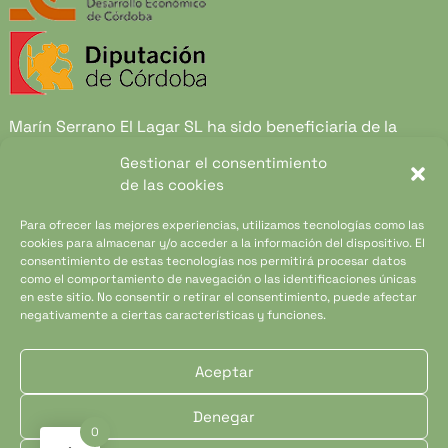
Marín Serrano El Lagar SL ha sido beneficiaria de la
convocatoria de ayudas al Sector Agroalimentario
Gestionar el consentimiento
Provincia de Córdoba 2021 y 2022.Financiado por el
de las cookies
Instituto Provincial de Desarrollo Económico de
Córdoba y por Diputación de Córdoba. Gracias a esta
Para ofrecer las mejores experiencias, utilizamos tecnologías como las
cookies para almacenar y/o acceder a la información del dispositivo. El
ayuda Marín Serrano El Lagar SL. Ha podido desarrollar
consentimiento de estas tecnologías nos permitirá procesar datos
su nueva página web y ha podido crear herramientas de
como el comportamiento de navegación o las identificaciones únicas
marketing para hacerla llegar a un público más amplio.
en este sitio. No consentir o retirar el consentimiento, puede afectar
negativamente a ciertas características y funciones.
Aceptar
Copyright © 2025 Almazara Marín Todos los derechos
reservados.
Denegar
0