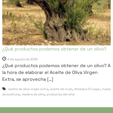
a
r
"
¿Qué productos podemos obtener de un olivo?
4 de agosto de 2025
¿Qué productos podemos obtener de un olivo? A
la hora de elaborar el Aceite de Oliva Virgen
Extra, se aprovecha […]
,
,
,
aceite de oliva virgen extra
aceite de orujo
Almazara El Lagar
hueso
,
,
de aceituna
madera de olivo
productos del olivo